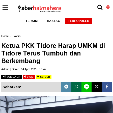
TERKINI
HASTAG
TERPOPULER
Home
»
Ekobis
Ketua PKK Tidore Harap UMKM di
Tidore Terus Tumbuh dan
Berkembang
Admin | Senin, 14 April 2025 | 19.42
bacakan
stop
screen
Sebarkan: