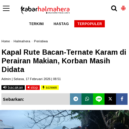
TERKINI
HASTAG
TERPOPULER
Home
»
Halmahera
»
Peristiwa
Kapal Rute Bacan-Ternate Karam di
Perairan Makian, Korban Masih
Didata
Admin | Selasa, 17 Februari 2026 | 08.51
bacakan
stop
screen
Sebarkan: