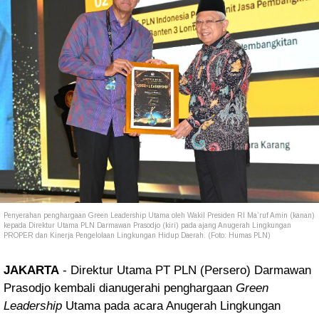
Penyerahan penghargaan Green Leadership Utama oleh Wakil Presiden RI Ma’ruf Amin (kanan)
kepada Direktur Utama PLN Darmawan Prasodjo (kiri) pada ajang Anugerah Lingkungan
PROPER dan Kinerja Pengelolaan Lingkungan Hidup Daerah. (Foto: Humas PLN)
JAKARTA
- Direktur Utama PT PLN (Persero) Darmawan
Prasodjo kembali dianugerahi penghargaan
Green
Leadership
Utama pada acara Anugerah Lingkungan