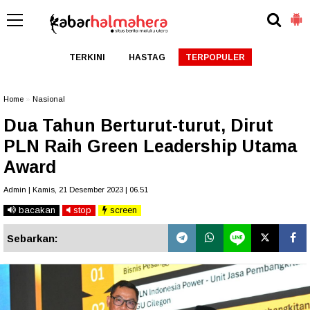
TERKINI
HASTAG
TERPOPULER
Home
»
Nasional
Dua Tahun Berturut-turut, Dirut
PLN Raih Green Leadership Utama
Award
Admin | Kamis, 21 Desember 2023 | 06.51
bacakan
stop
screen
Sebarkan: