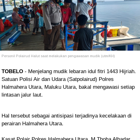
Personil Polairud Halut saat melakukan pengawasan mudik (utm/KH)
TOBELO
- Menjelang mudik lebaran idul fitri 1443 Hijriah.
Satuan Polisi Air dan Udara (Satpolairud) Polres
Halmahera Utara, Maluku Utara, bakal mengawasi setiap
lintasan jalur laut.
Hal tersebut sebagai antisipasi terjadinya kecelakaan di
perairan Halmahera Utara.
Kasat Polair Polres Halmahera Utara, M Thoha Alhadar