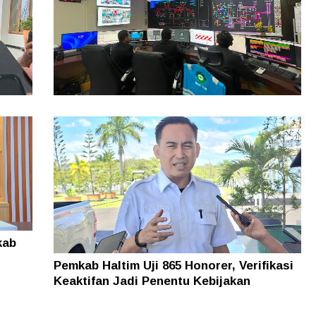
Kebutuhan Energi Meningkat, Penjualan
Listrik PLN UIW MMU Tumbuh 12,65
Persen di Semester I 2026
i
 Kini
kab
Pemkab Haltim Uji 865 Honorer, Verifikasi
Keaktifan Jadi Penentu Kebijakan