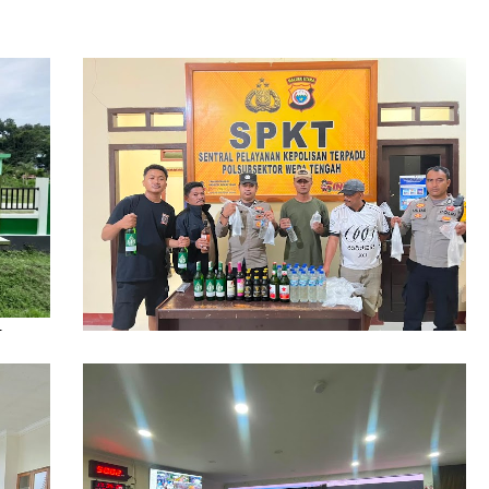
ikan
Polsubsektor Weda Tengah Sita Puluhan
Botol Miras Ilegal di Lelilef Waibulen