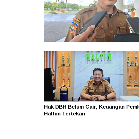
Pemkab Haltim Siapkan Implementas
Aplikasi PERDANA, Penggunaan DAU
Diawasi Lebih Ketat
Hak DBH Belum Cair, Keuangan Pem
Haltim Tertekan