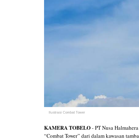
Ilustrasi Combat Tower
KAMERA TOBELO
- PT Nusa Halmahera
“Combat Tower” d
ari dalam kawasan tamba