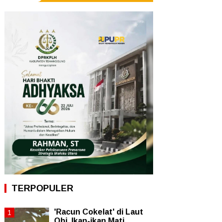
TERPOPULER
'Racun Cokelat' di Laut
Obi, Ikan-ikan Mati,