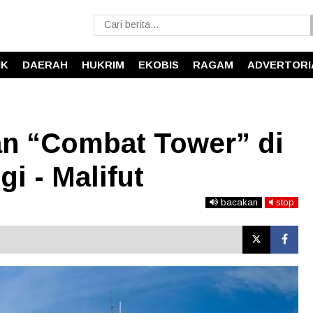
IK
DAERAH
HUKRIM
EKOBIS
RAGAM
ADVERTORI
n “Combat Tower” di
i - Malifut
bacakan
stop