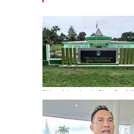
Diduga Aniaya Lansia, Dinas Pendid
Didesak Copot Kepala SDN 84 Halsel