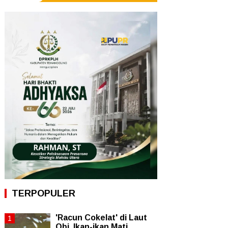
TERPOPULER
'Racun Cokelat' di Laut
Obi, Ikan-ikan Mati,