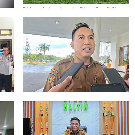
Diduga Aniaya Lansia, Dinas Pendidikan
Didesak Copot Kepala SDN 84 Halsel
 Anak
uhan
Pemkab Haltim Siapkan Implementasi
Aplikasi PERDANA, Penggunaan DAU Kini
Diawasi Lebih Ketat