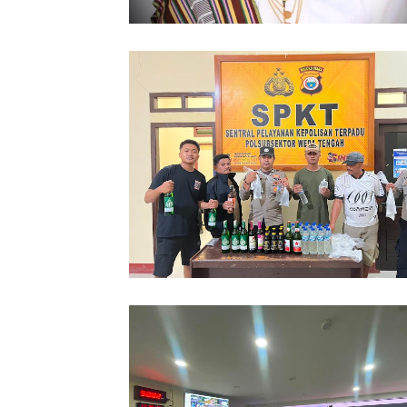
86 Kasus Kekerasan Perempuan dan
Terjadi di Halmahera Tengah
Polsubsektor Weda Tengah Sita Pul
Botol Miras Ilegal di Lelilef Waibulen