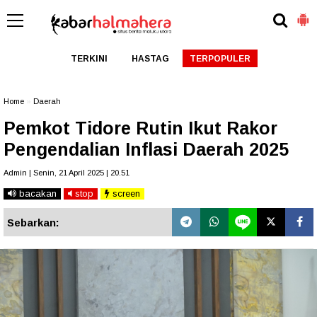
TERKINI
HASTAG
TERPOPULER
Home
»
Daerah
Pemkot Tidore Rutin Ikut Rakor
Pengendalian Inflasi Daerah 2025
Admin | Senin, 21 April 2025 | 20.51
bacakan
stop
screen
Sebarkan: