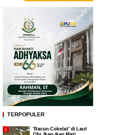
TERPOPULER
'Racun Cokelat' di Laut
Obi, Ikan-ikan Mati,