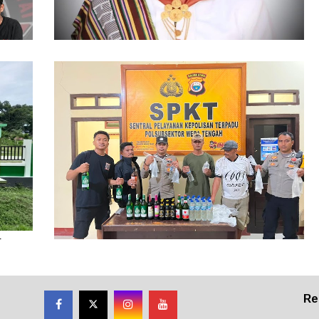
86 Kasus Kekerasan Perempuan dan Anak
Terjadi di Halmahera Tengah
ikan
Polsubsektor Weda Tengah Sita Puluhan
Botol Miras Ilegal di Lelilef Waibulen
Re