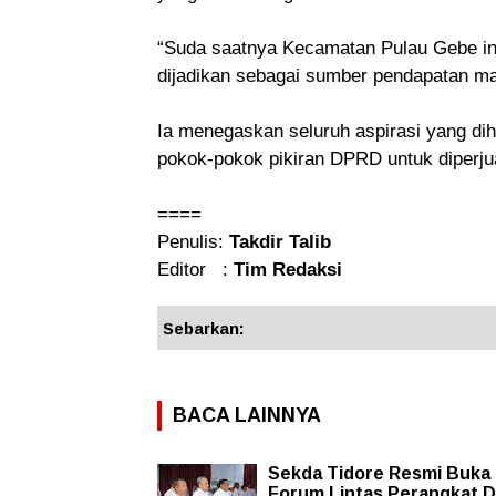
“Suda saatnya Kecamatan Pulau Gebe ini
dijadikan sebagai sumber pendapatan ma
Ia menegaskan seluruh aspirasi yang di
pokok-pokok pikiran DPRD untuk diperj
====
Penulis:
Takdir Talib
Editor :
Tim Redaksi
Sebarkan:
BACA LAINNYA
Sekda Tidore Resmi Buka
Forum Lintas Perangkat 