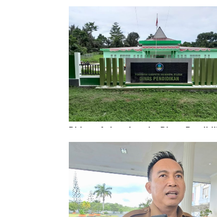
Diduga Aniaya Lansia, Dinas Pendid
Didesak Copot Kepala SDN 84 Halsel