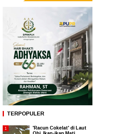
TERPOPULER
'Racun Cokelat' di Laut
Obi, Ikan-ikan Mati,