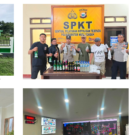
ikan
Polsubsektor Weda Tengah Sita Puluhan
Botol Miras Ilegal di Lelilef Waibulen