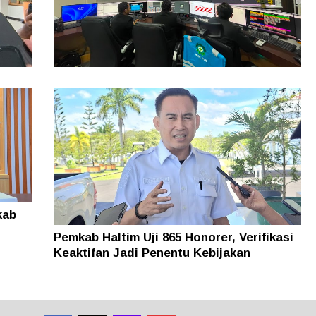
Kebutuhan Energi Meningkat, Penjualan
Listrik PLN UIW MMU Tumbuh 12,65
Persen di Semester I 2026
i
 Kini
kab
Pemkab Haltim Uji 865 Honorer, Verifikasi
Keaktifan Jadi Penentu Kebijakan