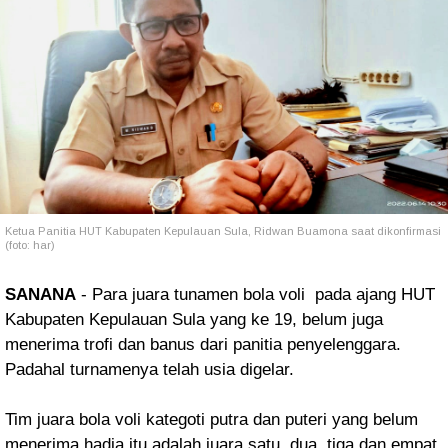
Ketua Panitia HUT Kabupaten Kepulauan Sula, Ridwan Buamona saat dikonfirmasi
(foto: har)
SANANA
- Para juara tunamen bola voli pada ajang HUT
Kabupaten Kepulauan Sula yang ke 19, belum juga
menerima trofi dan banus dari panitia penyelenggara.
Padahal turnamenya telah usia digelar.
Tim juara bola voli kategoti putra dan puteri yang belum
menerima hadia itu adalah juara satu, dua, tiga dan empat.