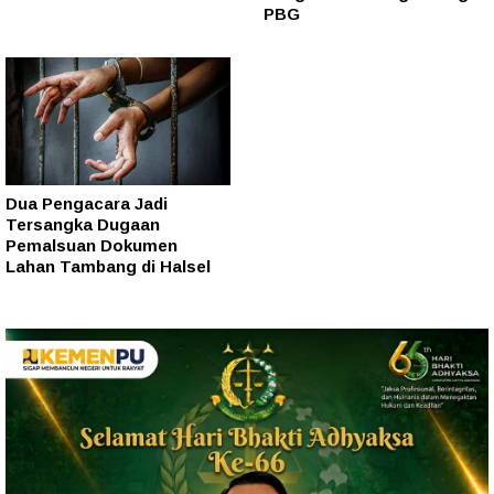
PBG
Dua Pengacara Jadi
Tersangka Dugaan
Pemalsuan Dokumen
Lahan Tambang di Halsel