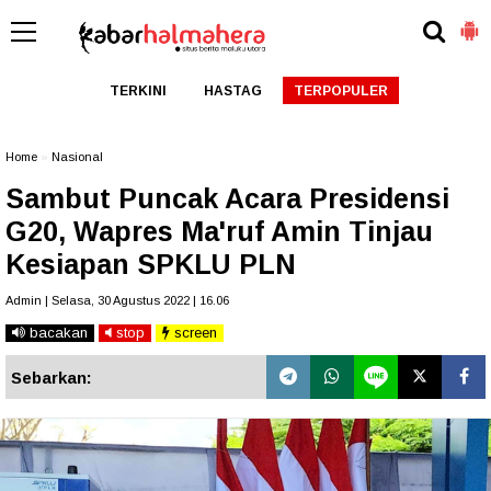
TERKINI
HASTAG
TERPOPULER
Home
»
Nasional
Sambut Puncak Acara Presidensi
G20, Wapres Ma'ruf Amin Tinjau
Kesiapan SPKLU PLN
Admin | Selasa, 30 Agustus 2022 | 16.06
bacakan
stop
screen
Sebarkan: