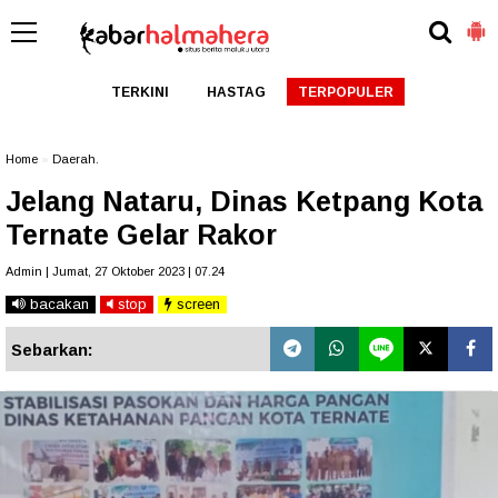
TERKINI
HASTAG
TERPOPULER
Home
»
Daerah.
Jelang Nataru, Dinas Ketpang Kota
Ternate Gelar Rakor
Admin | Jumat, 27 Oktober 2023 | 07.24
bacakan
stop
screen
Sebarkan: