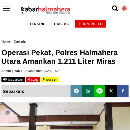
TERKINI
HASTAG
TERPOPULER
Home
»
Daerah.
Operasi Pekat, Polres Halmahera
Utara Amankan 1.211 Liter Miras
Admin | Rabu, 22 November 2023 | 16.31
bacakan
stop
screen
Sebarkan: