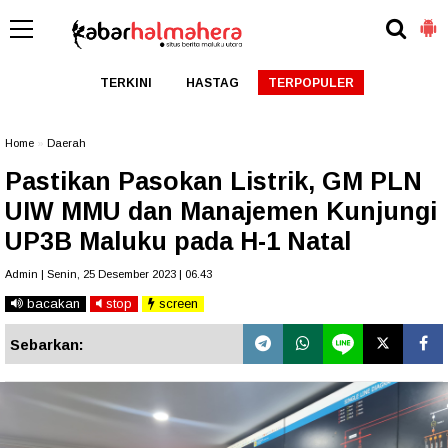
TERKINI
HASTAG
TERPOPULER
Home
»
Daerah
Pastikan Pasokan Listrik, GM PLN
UIW MMU dan Manajemen Kunjungi
UP3B Maluku pada H-1 Natal
Admin | Senin, 25 Desember 2023 | 06.43
bacakan
stop
screen
Sebarkan: