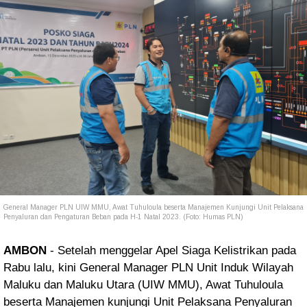
General Manager PLN UIW MMU, Awat Tuhuloula beserta Manajemen Kunjungi Unit Pelaksana
Penyaluran dan Pengaturan Beban pada H-1 Natal 2023. (Foto: Humas PLN)
AMBON
- Setelah menggelar Apel Siaga Kelistrikan pada
Rabu lalu, kini General Manager PLN Unit Induk Wilayah
Maluku dan Maluku Utara (UIW MMU), Awat Tuhuloula
beserta Manajemen kunjungi Unit Pelaksana Penyaluran