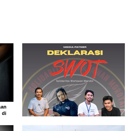
aan
 di