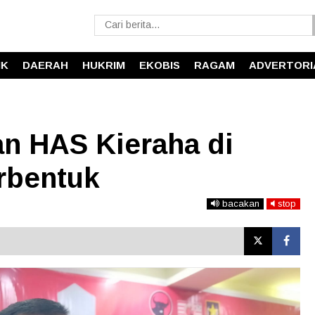
IK
DAERAH
HUKRIM
EKOBIS
RAGAM
ADVERTORI
n HAS Kieraha di
rbentuk
bacakan
stop