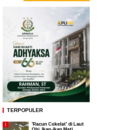
TERPOPULER
'Racun Cokelat' di Laut
Obi, Ikan-ikan Mati,