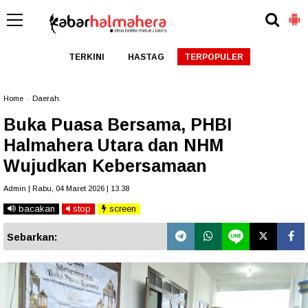
TERKINI
HASTAG
TERPOPULER
Home
»
Daerah.
Buka Puasa Bersama, PHBI
Halmahera Utara dan NHM
Wujudkan Kebersamaan
Admin | Rabu, 04 Maret 2026 | 13.38
bacakan
stop
screen
Sebarkan: