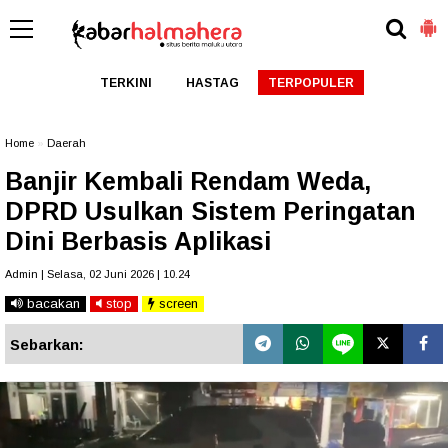
TERKINI
HASTAG
TERPOPULER
Home
»
Daerah
Banjir Kembali Rendam Weda,
DPRD Usulkan Sistem Peringatan
Dini Berbasis Aplikasi
Admin | Selasa, 02 Juni 2026 | 10.24
bacakan
stop
screen
Sebarkan: