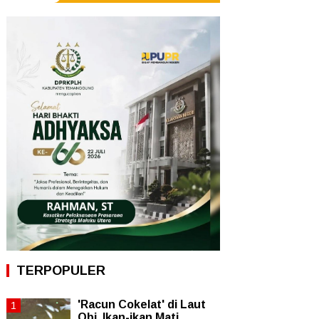
TERPOPULER
'Racun Cokelat' di Laut
Obi, Ikan-ikan Mati,