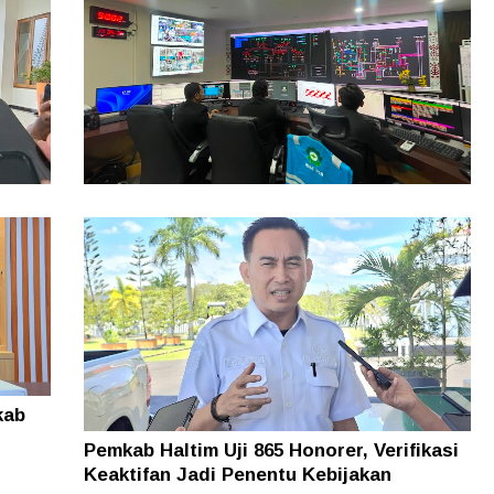
Kebutuhan Energi Meningkat, Penjualan
Listrik PLN UIW MMU Tumbuh 12,65
Persen di Semester I 2026
i
 Kini
kab
Pemkab Haltim Uji 865 Honorer, Verifikasi
Keaktifan Jadi Penentu Kebijakan