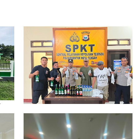
ikan
Polsubsektor Weda Tengah Sita Puluhan
Botol Miras Ilegal di Lelilef Waibulen