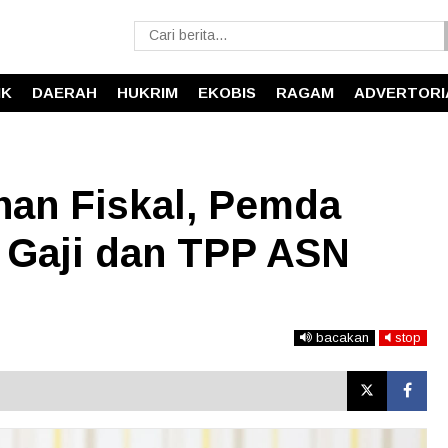
IK
DAERAH
HUKRIM
EKOBIS
RAGAM
ADVERTORI
nan Fiskal, Pemda
n Gaji dan TPP ASN
bacakan
stop