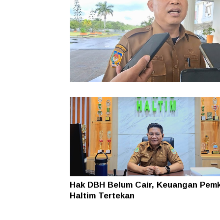
Pemkab Haltim Siapkan Implementas
Aplikasi PERDANA, Penggunaan DAU
Diawasi Lebih Ketat
Hak DBH Belum Cair, Keuangan Pem
Haltim Tertekan