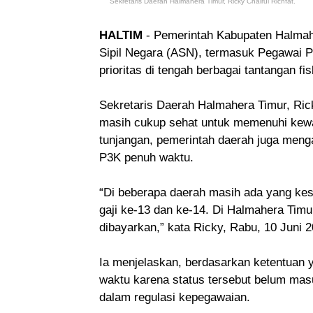
Sekretaris Daerah Halmahera Timur, Ricky Chairul Richfat.
HALTIM
- Pemerintah Kabupaten Halmah
Sipil Negara (ASN), termasuk Pegawai Pe
prioritas di tengah berbagai tantangan f
Sekretaris Daerah Halmahera Timur, Ric
masih cukup sehat untuk memenuhi kewaj
tunjangan, pemerintah daerah juga men
P3K penuh waktu.
“Di beberapa daerah masih ada yang ke
gaji ke-13 dan ke-14. Di Halmahera Timur
dibayarkan,” kata Ricky, Rabu, 10 Juni 2
Ia menjelaskan, berdasarkan ketentuan 
waktu karena status tersebut belum mas
dalam regulasi kepegawaian.