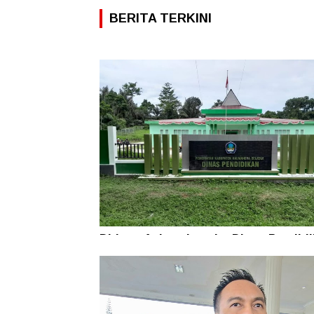
BERITA TERKINI
Diduga Aniaya Lansia, Dinas Pendid
Didesak Copot Kepala SDN 84 Halsel