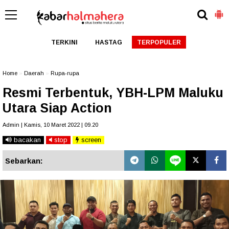
TERKINI
HASTAG
TERPOPULER
Home
»
Daerah
»
Rupa-rupa
Resmi Terbentuk, YBH-LPM Maluku
Utara Siap Action
Admin | Kamis, 10 Maret 2022 | 09.20
bacakan
stop
screen
Sebarkan: