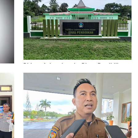
Diduga Aniaya Lansia, Dinas Pendidikan
Didesak Copot Kepala SDN 84 Halsel
 Anak