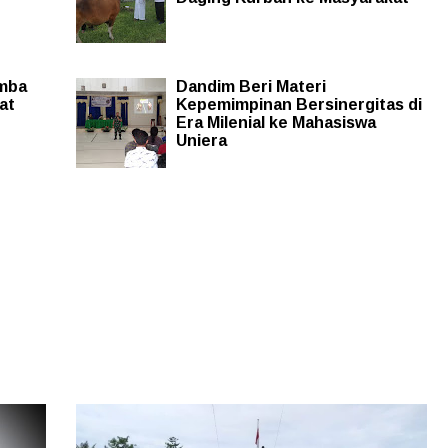
mba
Dandim Beri Materi
at
Kepemimpinan Bersinergitas di
Era Milenial ke Mahasiswa
Uniera