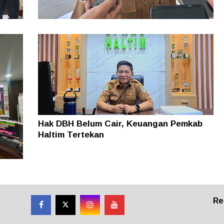
uhan
Pemkab Haltim Siapkan Implementasi
Aplikasi PERDANA, Penggunaan DAU Kini
Diawasi Lebih Ketat
Hak DBH Belum Cair, Keuangan Pemkab
Haltim Tertekan
lan
Re