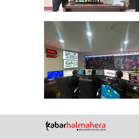
Polsubsektor Weda Tengah Sita Pul
Botol Miras Ilegal di Lelilef Waibulen
Kebutuhan Energi Meningkat, Penjua
Listrik PLN UIW MMU Tumbuh 12,65
Persen di Semester I 2026