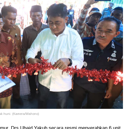
ak huni. (Kamera/Wahono)
imur, Drs Ubaid Yakub secara resmi menyerahkan 6 unit