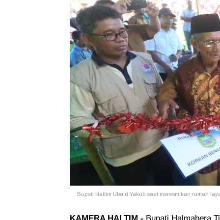
Bupati Haltim Ubaid Yakub saat meresmikan rumah lay
KAMERA HALTIM -
Bupati Halmahera T