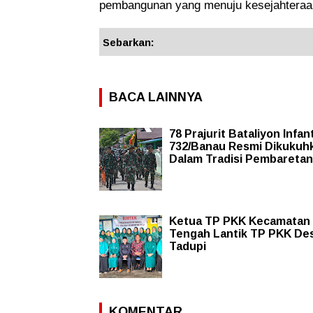
pembangunan yang menuju kesejahteraan
Sebarkan:
BACA LAINNYA
78 Prajurit Bataliyon Infant
732/Banau Resmi Dikukuh
Dalam Tradisi Pembaretan
Ketua TP PKK Kecamatan
Tengah Lantik TP PKK De
Tadupi
KOMENTAR