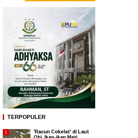
TERPOPULER
'Racun Cokelat' di Laut
Obi, Ikan-ikan Mati,