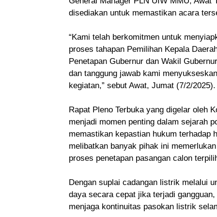
General Manager PLN UIW MMU, Awat Tuh
disediakan untuk memastikan acara terse
“Kami telah berkomitmen untuk menyiapk
proses tahapan Pemilihan Kepala Daerah
Penetapan Gubernur dan Wakil Gubernur 
dan tanggung jawab kami menyukseskann
kegiatan,” sebut Awat, Jumat (7/2/2025).
Rapat Pleno Terbuka yang digelar oleh 
menjadi momen penting dalam sejarah po
memastikan kepastian hukum terhadap ha
melibatkan banyak pihak ini memerlukan 
proses penetapan pasangan calon terpilih
Dengan suplai cadangan listrik melalui 
daya secara cepat jika terjadi gangguan
menjaga kontinuitas pasokan listrik sel