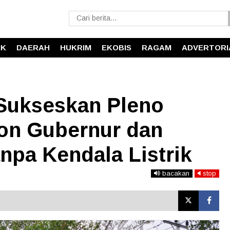
IK
DAERAH
HUKRIM
EKOBIS
RAGAM
ADVERTORI
 Sukseskan Pleno
on Gubernur dan
npa Kendala Listrik
bacakan
stop