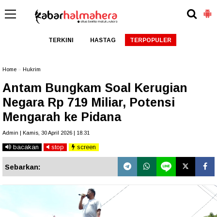
TERKINI
HASTAG
TERPOPULER
Home
»
Hukrim
Antam Bungkam Soal Kerugian
Negara Rp 719 Miliar, Potensi
Mengarah ke Pidana
Admin | Kamis, 30 April 2026 | 18.31
bacakan
stop
screen
Sebarkan: