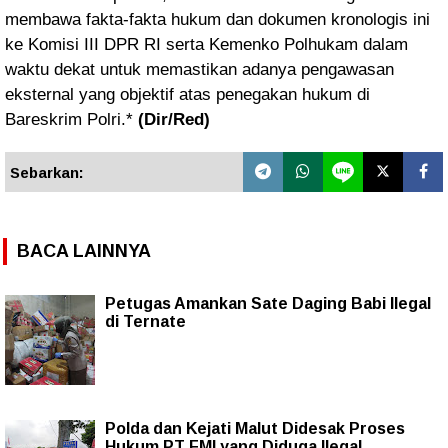
membawa fakta-fakta hukum dan dokumen kronologis ini
ke Komisi III DPR RI serta Kemenko Polhukam dalam
waktu dekat untuk memastikan adanya pengawasan
eksternal yang objektif atas penegakan hukum di
Bareskrim Polri.*
(Dir/Red)
Sebarkan:
BACA LAINNYA
Petugas Amankan Sate Daging Babi Ilegal
di Ternate
Polda dan Kejati Malut Didesak Proses
Hukum PT FMI yang Diduga Ilegal