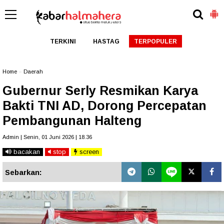
TERKINI
HASTAG
TERPOPULER
Home
»
Daerah
Gubernur Serly Resmikan Karya
Bakti TNI AD, Dorong Percepatan
Pembangunan Halteng
Admin | Senin, 01 Juni 2026 | 18.36
bacakan
stop
screen
Sebarkan: