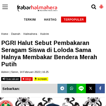
TERKINI
HASTAG
TERPOPULER
Home
»
Daerah
»
Halmahera
»
Hukrim
PGRI Halut Sebut Pembakaran
Seragam Siswa di Loloda Sama
Halnya Membakar Bendera Merah
Putih
Admin | Senin, 14 Februari 2022 | 16.25
bacakan
stop
screen
Sebarkan: