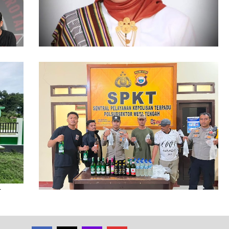
86 Kasus Kekerasan Perempuan dan Anak
Terjadi di Halmahera Tengah
ikan
Polsubsektor Weda Tengah Sita Puluhan
Botol Miras Ilegal di Lelilef Waibulen