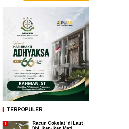
TERPOPULER
'Racun Cokelat' di Laut
Obi, Ikan-ikan Mati,