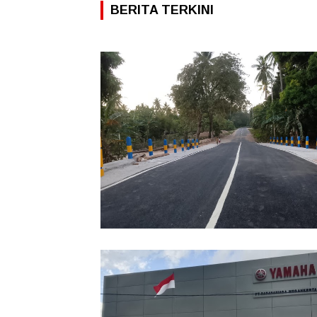
BERITA TERKINI
Jembatan Kasango-Beringin Capai 9
Persen, Akses Taliabu Barat Laut S
Terhubung