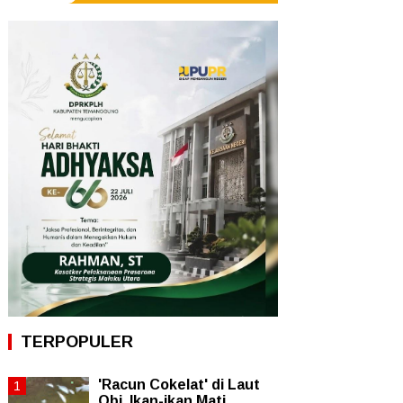
TERPOPULER
'Racun Cokelat' di Laut
Obi, Ikan-ikan Mati,