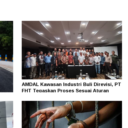
AMDAL Kawasan Industri Buli Direvisi, PT
FHT Tegaskan Proses Sesuai Aturan
5
egera