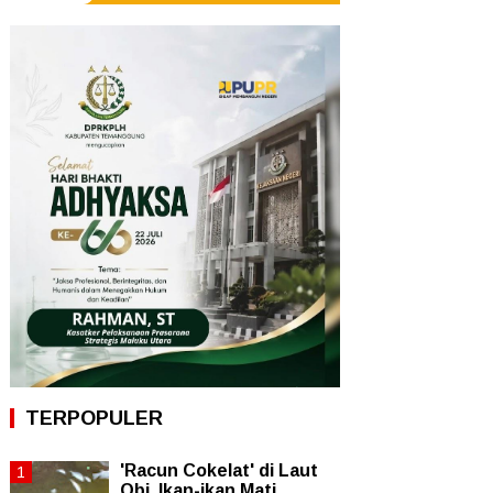
TERPOPULER
'Racun Cokelat' di Laut
Obi, Ikan-ikan Mati,