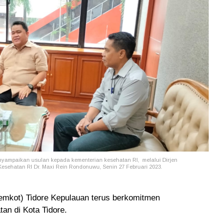
menyampaikan usulan kepada kementerian kesehatan RI, melalui Dirjen
sehatan RI Dr. Maxi Rein Rondonuwu, Senin 27 Februari 2023.
emkot) Tidore Kepulauan terus berkomitmen
an di Kota Tidore.