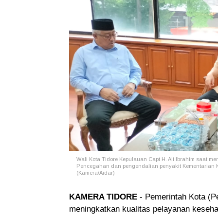
Wali Kota Tidore Kepulauan Capt H. Ali Ibrahim saat 
Pencegahan dan pengendalian penyakit Kementarian Ke
(Kamera/Aidar)
KAMERA TIDORE
- Pemerintah Kota (P
meningkatkan kualitas pelayanan kesehat