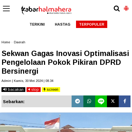
TERKINI
HASTAG
TERPOPULER
Home
»
Daerah
Sekwan Gagas Inovasi Optimalisasi
Pengelolaan Pokok Pikiran DPRD
Bersinergi
Admin | Kamis, 30 Mei 2024 | 08.34
bacakan
stop
screen
Sebarkan: