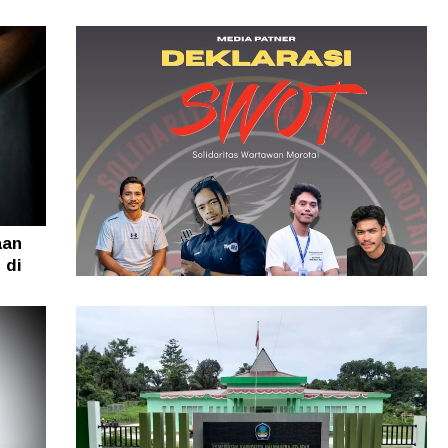
aan
 di