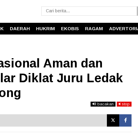
IK
DAERAH
HUKRIM
EKOBIS
RAGAM
ADVERTORI
asional Aman dan
lar Diklat Juru Ledak
wong
bacakan
stop