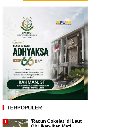
TERPOPULER
'Racun Cokelat' di Laut
Obi, Ikan-ikan Mati,