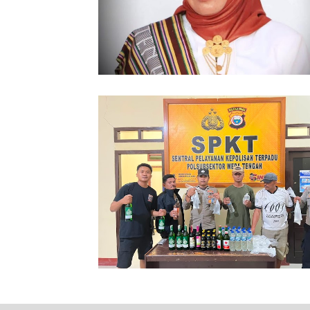
86 Kasus Kekerasan Perempuan dan
Terjadi di Halmahera Tengah
Polsubsektor Weda Tengah Sita Pul
Botol Miras Ilegal di Lelilef Waibulen