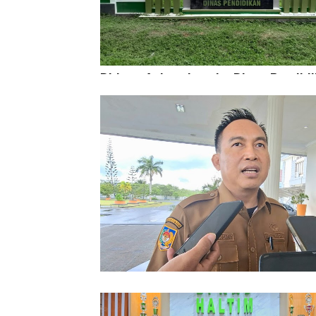
Diduga Aniaya Lansia, Dinas Pendid
Didesak Copot Kepala SDN 84 Halsel