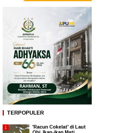
TERPOPULER
'Racun Cokelat' di Laut
Obi, Ikan-ikan Mati,