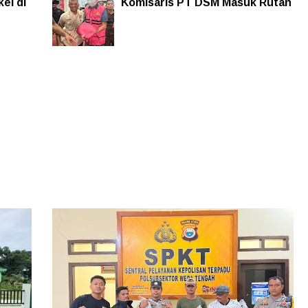
el di
Komisaris PT DSM Masuk Rutan