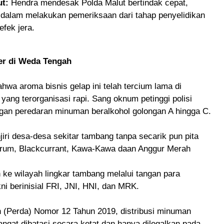
ut:
Hendra mendesak Polda Malut bertindak cepat,
u dalam melakukan pemeriksaan dari tahap penyelidikan
fek jera.
er di Weda Tengah
wa aroma bisnis gelap ini telah tercium lama di
g terorganisasi rapi. Sang oknum petinggi polisi
ringan peredaran minuman beralkohol golongan A hingga C.
ri desa-desa sekitar tambang tanpa secarik pun pita
, Drum, Blackcurrant, Kawa-Kawa daan Anggur Merah
 ke wilayah lingkar tambang melalui tangan para
ni berinisial
FRI, JNI, HNI, dan MRK
.
h (Perda) Nomor 12 Tahun 2019
, distribusi minuman
ngat dibatasi secara ketat dan hanya dilegalkan pada