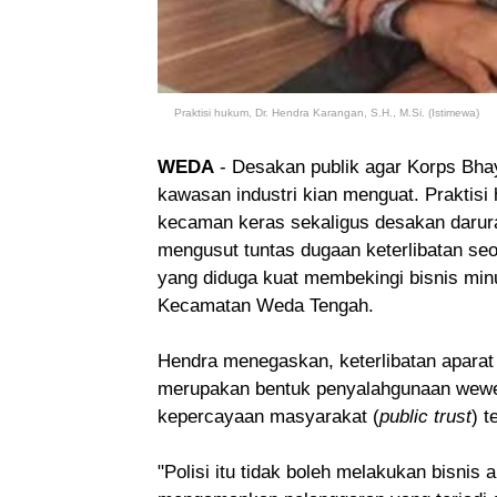
Praktisi hukum, Dr. Hendra Karangan, S.H., M.Si. (Istimewa)
WEDA
- Desakan publik agar Korps Bhaya
kawasan industri kian menguat. Praktisi
kecaman keras sekaligus desakan darura
mengusut tuntas dugaan keterlibatan se
yang diduga kuat membekingi bisnis minu
Kecamatan Weda Tengah.
Hendra menegaskan, keterlibatan aparat
merupakan bentuk penyalahgunaan wew
kepercayaan masyarakat (
public trust
) t
"Polisi itu tidak boleh melakukan bisnis 