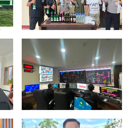
ikan
Polsubsektor Weda Tengah Sita Puluhan
Botol Miras Ilegal di Lelilef Waibulen
Kebutuhan Energi Meningkat, Penjualan
Listrik PLN UIW MMU Tumbuh 12,65