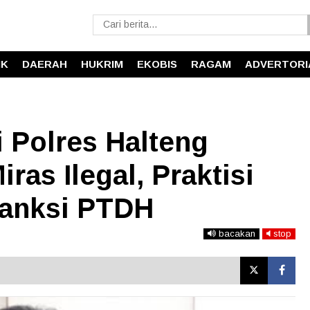
IK
DAERAH
HUKRIM
EKOBIS
RAGAM
ADVERTORI
 Polres Halteng
ras Ilegal, Praktisi
anksi PTDH
bacakan
stop