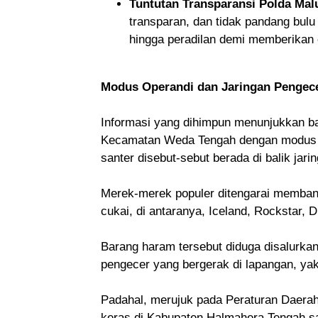
Tuntutan Transparansi Polda Mal
transparan, dan tidak pandang bul
hingga peradilan demi memberikan e
Modus Operandi dan Jaringan Pengec
Informasi yang dihimpun menunjukkan bah
Kecamatan Weda Tengah dengan modus yan
santer disebut-sebut berada di balik ja
Merek-merek populer ditengarai membanji
cukai, di antaranya, Iceland, Rockstar
Barang haram tersebut diduga disalurkan
pengecer yang bergerak di lapangan, yak
Padahal, merujuk pada
Peraturan Daera
keras di Kabupaten Halmahera Tengah sa