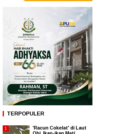
TERPOPULER
'Racun Cokelat' di Laut
Obi, Ikan-ikan Mati,