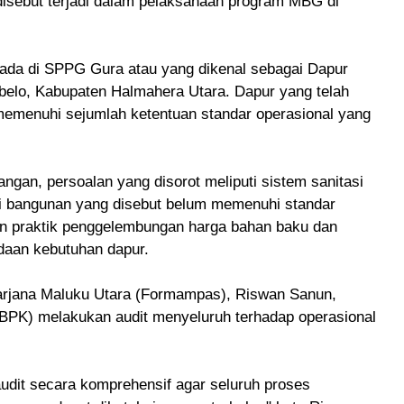
isebut terjadi dalam pelaksanaan program MBG di
erada di SPPG Gura atau yang dikenal sebagai Dapur
belo, Kabupaten Halmahera Utara. Dapur yang telah
 memenuhi sejumlah ketentuan standar operasional yang
ngan, persoalan yang disorot meliputi sistem sanitasi
si bangunan yang disebut belum memenuhi standar
aan praktik penggelembungan harga bahan baku dan
daan kebutuhan dapur.
jana Maluku Utara (Formampas), Riswan Sanun,
PK) melakukan audit menyeluruh terhadap operasional
dit secara komprehensif agar seluruh proses