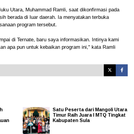
luku Utara, Muhammad Ramli, saat dikonfirmasi pada
h berada di luar daerah. Ia menyatakan terbuka
ksanaan program tersebut.
mpai di Ternate, baru saya informasikan. Intinya kami
 apa pun untuk kebaikan program ini," kata Ramli
ah
Satu Peserta dari Mangoli Utara
Timur Raih Juara I MTQ Tingkat
auan
Kabupaten Sula