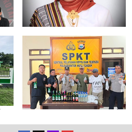
86 Kasus Kekerasan Perempuan dan Anak
Terjadi di Halmahera Tengah
ikan
Polsubsektor Weda Tengah Sita Puluhan
Botol Miras Ilegal di Lelilef Waibulen