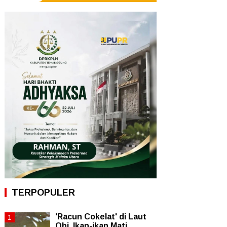
TERPOPULER
'Racun Cokelat' di Laut
Obi, Ikan-ikan Mati,