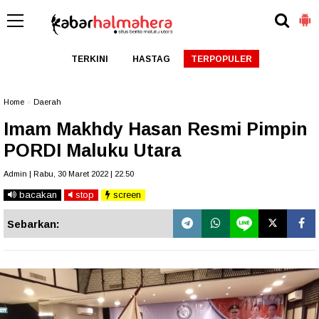
TERKINI
HASTAG
TERPOPULER
Home
»
Daerah
Imam Makhdy Hasan Resmi Pimpin
PORDI Maluku Utara
Admin | Rabu, 30 Maret 2022 | 22.50
bacakan
stop
screen
Sebarkan: