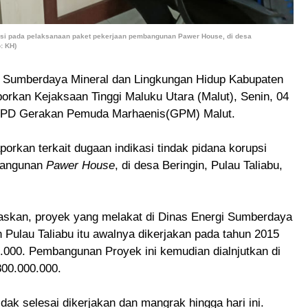
si pada pelaksanaan paket pekerjaan pembangunan Pawer House, di desa
: KH)
i Sumberdaya Mineral dan Lingkungan Hidup Kabupaten
aporkan Kejaksaan Tinggi Maluku Utara (Malut), Senin, 04
eh DPD Gerakan Pemuda Marhaenis(GPM) Malut.
porkan terkait dugaan indikasi tindak pidana korupsi
bangunan
Pawer House
, di desa Beringin, Pulau Taliabu,
askan, proyek yang melakat di Dinas Energi Sumberdaya
Pulau Taliabu itu awalnya dikerjakan pada tahun 2015
000. Pembangunan Proyek ini kemudian dialnjutkan di
800.000.000.
dak selesai dikerjakan dan mangrak hingga hari ini.