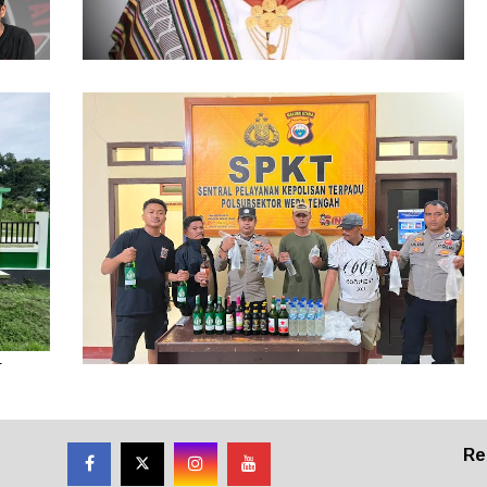
86 Kasus Kekerasan Perempuan dan Anak
Terjadi di Halmahera Tengah
ikan
Polsubsektor Weda Tengah Sita Puluhan
Botol Miras Ilegal di Lelilef Waibulen
Re