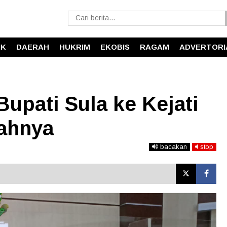
IK
DAERAH
HUKRIM
EKOBIS
RAGAM
ADVERTORI
upati Sula ke Kejati
lahnya
bacakan
stop