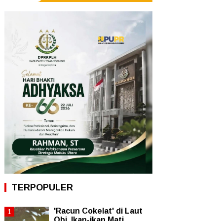
TERPOPULER
'Racun Cokelat' di Laut
Obi, Ikan-ikan Mati,