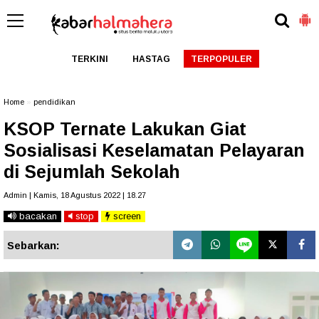
TERKINI
HASTAG
TERPOPULER
Home
»
pendidikan
KSOP Ternate Lakukan Giat
Sosialisasi Keselamatan Pelayaran
di Sejumlah Sekolah
Admin | Kamis, 18 Agustus 2022 | 18.27
bacakan
stop
screen
Sebarkan: