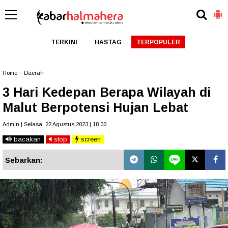
TERKINI
HASTAG
TERPOPULER
Home
»
Daerah
3 Hari Kedepan Berapa Wilayah di
Malut Berpotensi Hujan Lebat
Admin | Selasa, 22 Agustus 2023 | 18.00
bacakan
stop
screen
Sebarkan: