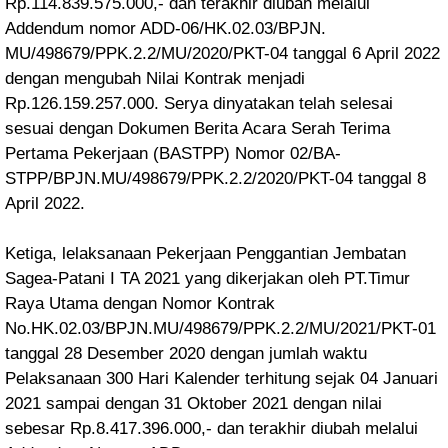
Rp.114.839.575.000,- dan terakhir diubah melalui
Addendum nomor ADD-06/HK.02.03/BPJN.
MU
/498679/PPK.2.2/MU
/2020/PKT-04 tanggal 6 April 2022
dengan mengubah Nilai Kontrak menjadi
Rp.126.159.257.000. Serya dinyatakan telah selesai
sesuai dengan Dokumen Berita Acara Serah Terima
Pertama Pekerjaan (BASTPP) Nomor 02/BA-
STPP/BPJN.MU/498679/PPK.2.2/2020/PKT-04 tanggal 8
April 2022.
Ketiga, lelaksanaan Pekerjaan Penggantian Jembatan
Sagea-Patani I TA 2021 yang dikerjakan oleh PT.Timur
Raya Utama dengan Nomor Kontrak
No.HK.02.03/BPJN.MU/498679/PPK.2.2/MU/2021/PKT-01
tanggal 28 Desember 2020 dengan jumlah waktu
Pelaksanaan 300 Hari Kalender terhitung sejak 04 Januari
2021 sampai dengan 31 Oktober 2021 dengan nilai
sebesar Rp.8.417.396.000,- dan terakhir diubah melalui