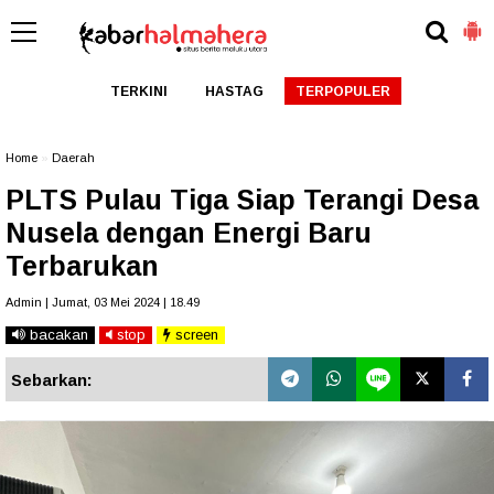
TERKINI
HASTAG
TERPOPULER
Home
»
Daerah
PLTS Pulau Tiga Siap Terangi Desa
Nusela dengan Energi Baru
Terbarukan
Admin | Jumat, 03 Mei 2024 | 18.49
bacakan
stop
screen
Sebarkan: