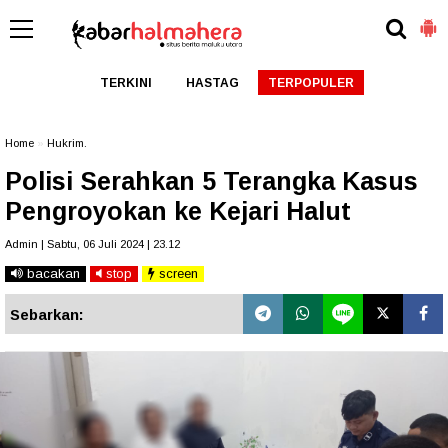
TERKINI
HASTAG
TERPOPULER
Home
»
Hukrim.
Polisi Serahkan 5 Terangka Kasus
Pengroyokan ke Kejari Halut
Admin | Sabtu, 06 Juli 2024 | 23.12
bacakan
stop
screen
Sebarkan: