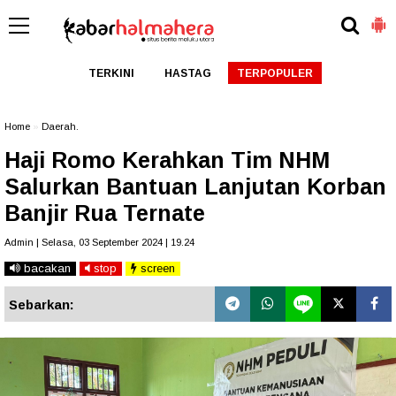
TERKINI
HASTAG
TERPOPULER
Home
»
Daerah.
Haji Romo Kerahkan Tim NHM
Salurkan Bantuan Lanjutan Korban
Banjir Rua Ternate
Admin | Selasa, 03 September 2024 | 19.24
bacakan
stop
screen
Sebarkan: