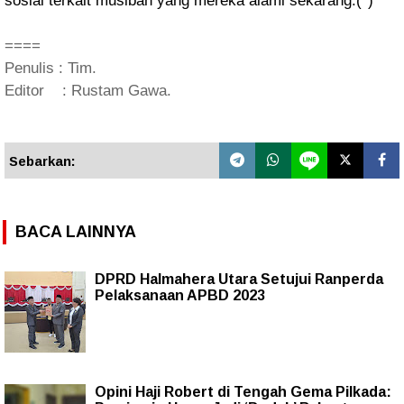
sosial terkait musibah yang mereka alami se
karang.(*)
====
Penulis : Tim.
Editor : Rustam Gawa.
Sebarkan:
BACA LAINNYA
DPRD Halmahera Utara Setujui Ranperda
Pelaksanaan APBD 2023
Opini Haji Robert di Tengah Gema Pilkada: