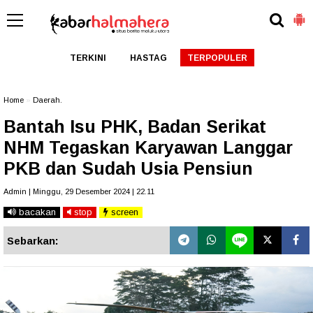
TERKINI
HASTAG
TERPOPULER
Home
»
Daerah.
Bantah Isu PHK, Badan Serikat
NHM Tegaskan Karyawan Langgar
PKB dan Sudah Usia Pensiun
Admin | Minggu, 29 Desember 2024 | 22.11
bacakan
stop
screen
Sebarkan: