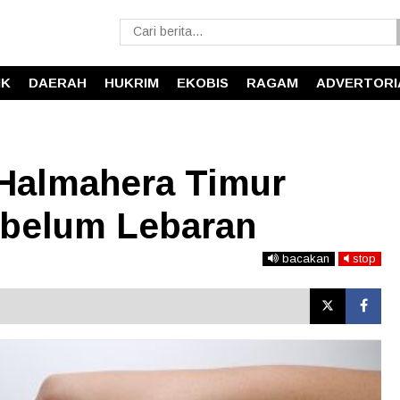
IK
DAERAH
HUKRIM
EKOBIS
RAGAM
ADVERTORI
Halmahera Timur
ebelum Lebaran
bacakan
stop