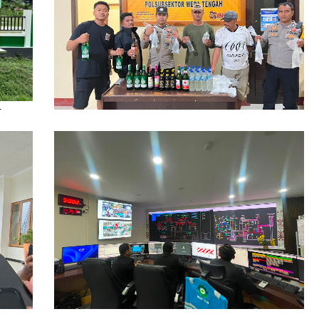
ikan
Polsubsektor Weda Tengah Sita Puluhan
Botol Miras Ilegal di Lelilef Waibulen