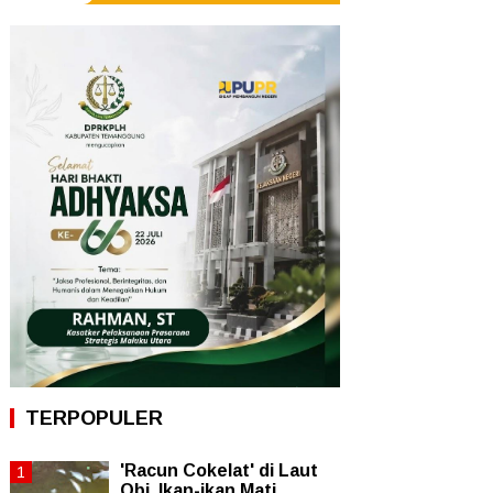
TERPOPULER
'Racun Cokelat' di Laut
Obi, Ikan-ikan Mati,