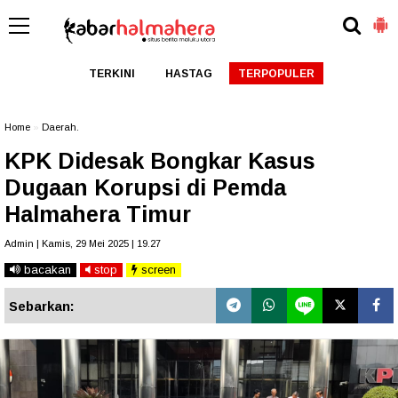
TERKINI
HASTAG
TERPOPULER
Home
»
Daerah.
KPK Didesak Bongkar Kasus
Dugaan Korupsi di Pemda
Halmahera Timur
Admin | Kamis, 29 Mei 2025 | 19.27
bacakan
stop
screen
Sebarkan: