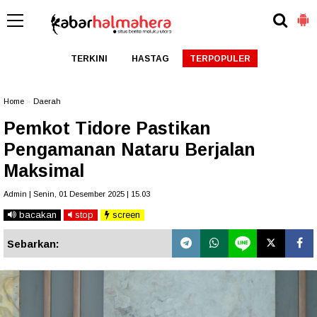
TERKINI
HASTAG
TERPOPULER
Home
»
Daerah
Pemkot Tidore Pastikan
Pengamanan Nataru Berjalan
Maksimal
Admin | Senin, 01 Desember 2025 | 15.03
bacakan
stop
screen
Sebarkan: