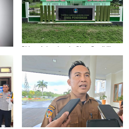
Diduga Aniaya Lansia, Dinas Pendidikan
Didesak Copot Kepala SDN 84 Halsel
 Anak