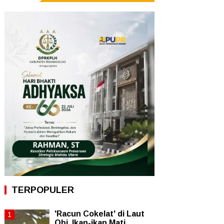
TERPOPULER
'Racun Cokelat' di Laut
Obi, Ikan-ikan Mati,