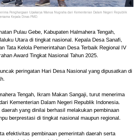
nerima Penghargaan Upakarya Wanua Nugraha dari Kementerian Dalam Negeri Republik
 bersama Kepala Dinas PMD.
atan Pulau Gebe, Kabupaten Halmahera Tengah,
uku Utara di tingkat nasional. Kepala Desa Sanafi,
n Tata Kelola Pemerintahan Desa Terbaik Regional IV
ahan Award Tingkat Nasional Tahun 2025.
uncak peringatan Hari Desa Nasional yang dipusatkan di
h.
ahera Tengah, Ikram Makan Sangaji, turut menerima
ri Kementerian Dalam Negeri Republik Indonesia.
 daerah yang dinilai berhasil melakukan pembinaan
u berprestasi di tingkat nasional maupun regional.
ta efektivitas pembinaan pemerintah daerah serta