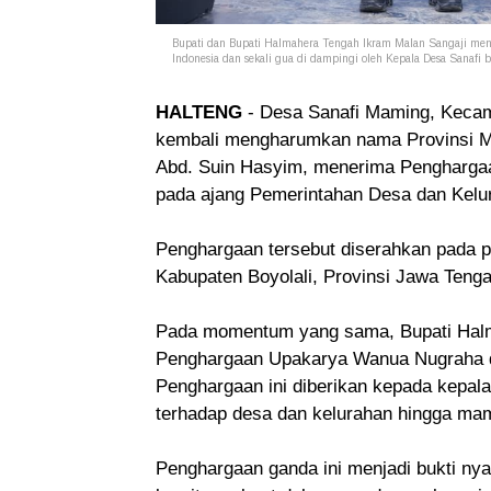
Bupati dan Bupati Halmahera Tengah Ikram Malan Sangaji me
Indonesia dan sekali gua di dampingi oleh Kepala Desa Sanafi
HALTENG
- Desa Sanafi Maming, Kecam
kembali mengharumkan nama Provinsi Mal
Abd. Suin Hasyim, menerima Penghargaa
pada ajang Pemerintahan Desa dan Kelur
Penghargaan tersebut diserahkan pada p
Kabupaten Boyolali, Provinsi Jawa Tenga
Pada momentum yang sama, Bupati Halm
Penghargaan Upakarya Wanua Nugraha da
Penghargaan ini diberikan kepada kepala
terhadap desa dan kelurahan hingga mamp
Penghargaan ganda ini menjadi bukti nya