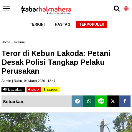
TERKINI
HASTAG
TERPOPULER
Home
»
Hukrim
Teror di Kebun Lakoda: Petani
Desak Polisi Tangkap Pelaku
Perusakan
Admin | Rabu, 04 Maret 2026 | 12.47
bacakan
stop
screen
Sebarkan: