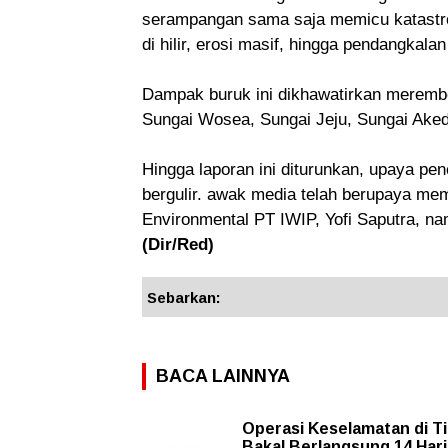
serampangan sama saja memicu katastrofe
di hilir, erosi masif, hingga pendangkala
Dampak buruk ini dikhawatirkan merembet 
Sungai Wosea, Sungai Jeju, Sungai Ak
Hingga laporan ini diturunkan, upaya pen
bergulir.
awak media t
elah berupaya mem
Environmental PT IWIP, Yofi Saputra, 
(Dir/Red)
Sebarkan:
BACA LAINNYA
Operasi Keselamatan di T
Bakal Berlangsung 14 Hari