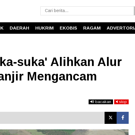
IK
DAERAH
HUKRIM
EKOBIS
RAGAM
ADVERTORI
ka-suka' Alihkan Alur
anjir Mengancam
bacakan
stop