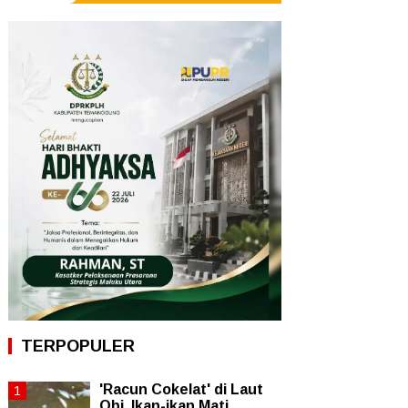
TERPOPULER
'Racun Cokelat' di Laut
Obi, Ikan-ikan Mati,