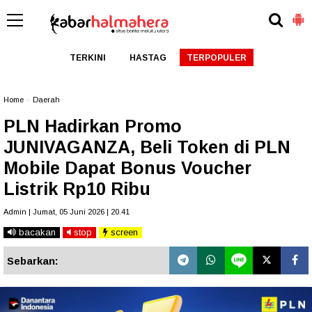
TERKINI
HASTAG
TERPOPULER
Home
»
Daerah
PLN Hadirkan Promo
JUNIVAGANZA, Beli Token di PLN
Mobile Dapat Bonus Voucher
Listrik Rp10 Ribu
Admin | Jumat, 05 Juni 2026 | 20.41
bacakan
stop
screen
Sebarkan: