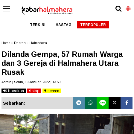
TERKINI
HASTAG
TERPOPULER
Home
»
Daerah
»
Halmahera
Dilanda Gempa, 57 Rumah Warga
dan 3 Gereja di Halmahera Utara
Rusak
Admin | Senin, 10 Januari 2022 | 13.59
bacakan
stop
screen
Sebarkan: